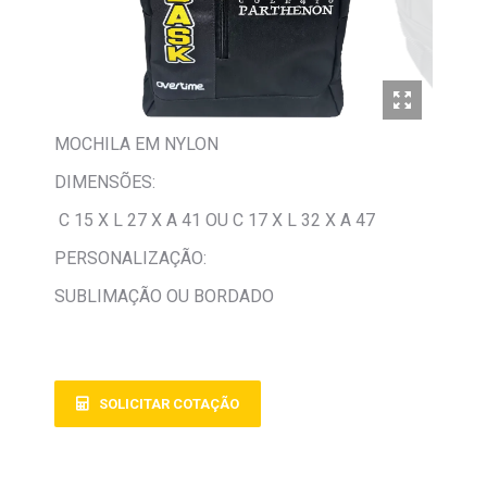
MOCHILA EM NYLON
DIMENSÕES:
C 15 X L 27 X A 41 OU C 17 X L 32 X A 47
PERSONALIZAÇÃO:
SUBLIMAÇÃO OU BORDADO
SOLICITAR COTAÇÃO