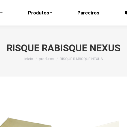
Produtos
Parceiros
Produtos
Parceiros
RISQUE RABISQUE NEXUS
Você está aqui:
Início
produtos
RISQUE RABISQUE NEXUS