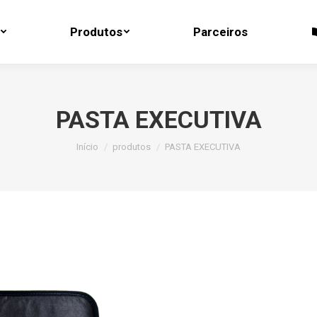
Produtos
Parceiros
Produtos
Parceiros
PASTA EXECUTIVA
Você está aqui:
Início
produtos
PASTA EXECUTIVA