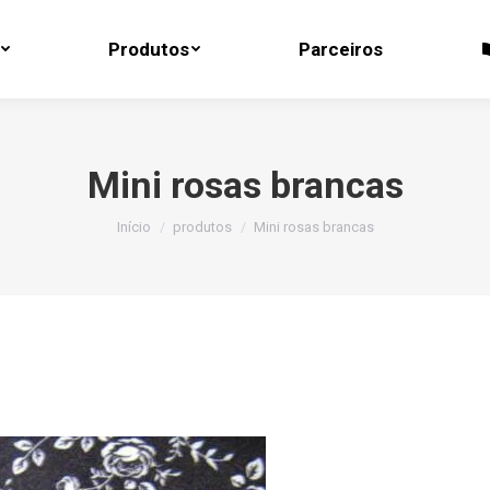
Produtos
Parceiros
Produtos
Parceiros
Mini rosas brancas
Você está aqui:
Início
produtos
Mini rosas brancas