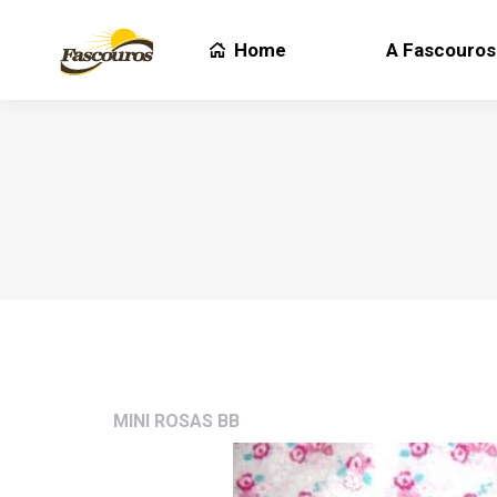
Home
A Fascouros
Home
A Fascouros
MINI ROSAS BB