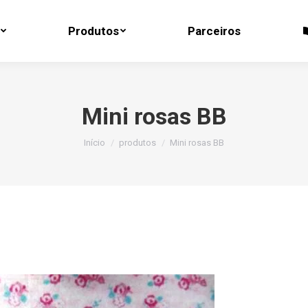
Produtos
Parceiros
Produtos
Parceiros
Mini rosas BB
Você está aqui:
Início
produtos
Mini rosas BB