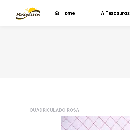
Home
A Fascouros
Home
A Fascouros
QUADRICULADO ROSA