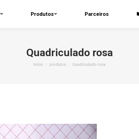
Produtos
Parceiros
Produtos
Parceiros
Quadriculado rosa
Você está aqui:
Início
produtos
Quadriculado rosa