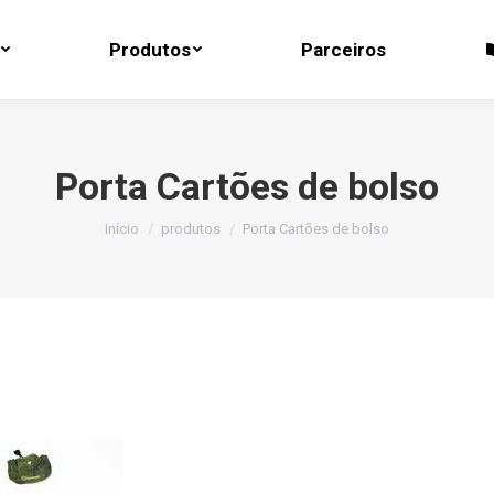
Produtos
Parceiros
Produtos
Parceiros
Porta Cartões de bolso
Você está aqui:
Início
produtos
Porta Cartões de bolso