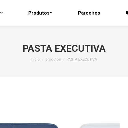
Produtos
Parceiros
Produtos
Parceiros
PASTA EXECUTIVA
Você está aqui:
Início
produtos
PASTA EXECUTIVA