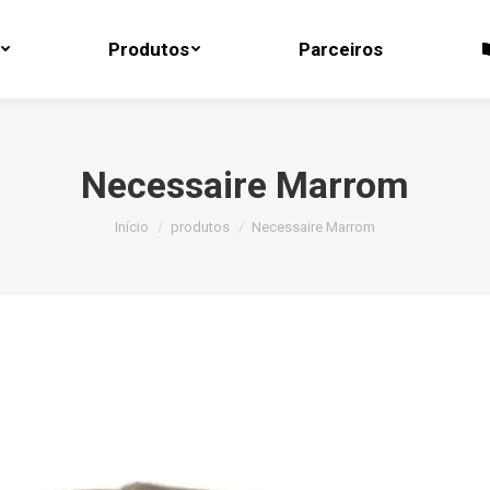
Produtos
Parceiros
Produtos
Parceiros
Necessaire Marrom
Você está aqui:
Início
produtos
Necessaire Marrom