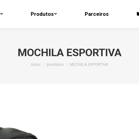
Produtos
Parceiros
Produtos
Parceiros
MOCHILA ESPORTIVA
Você está aqui:
Início
produtos
MOCHILA ESPORTIVA