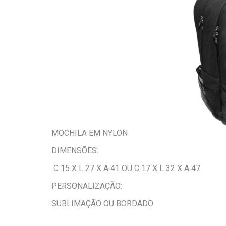
MOCHILA EM NYLON
DIMENSÕES:
C 15 X L 27 X A 41 OU C 17 X L 32 X A 47
PERSONALIZAÇÃO:
SUBLIMAÇÃO OU BORDADO