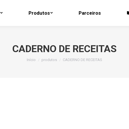
Produtos
Parceiros
Produtos
Parceiros
CADERNO DE RECEITAS
Você está aqui:
Início
produtos
CADERNO DE RECEITAS