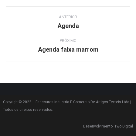
ANTERIOR
Agenda
PRÓXIMO
Agenda faixa marrom
Copyright© 2022 – Fascouros Industria E Comercio De Artigos Texteis Ltda |
Todos os direitos reservados.
Desenvolvimento: Two Digital