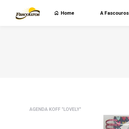
Home
A Fascouros
Home
A Fascouros
AGENDA KOFF "LOVELY"