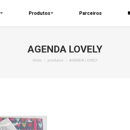
Produtos
Parceiros
Produtos
Parceiros
AGENDA LOVELY
Você está aqui:
Início
produtos
AGENDA LOVELY